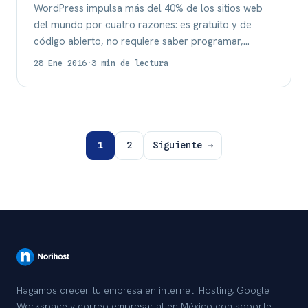
WordPress impulsa más del 40% de los sitios web
del mundo por cuatro razones: es gratuito y de
código abierto, no requiere saber programar,…
28 Ene 2016
·
3 min de lectura
Paginación de entradas
1
2
Siguiente →
Hagamos crecer tu empresa en internet. Hosting, Google
Workspace y correo empresarial en México con soporte